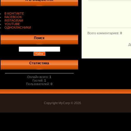
В КОНТАКТЕ
FACEBOOK
INSTAGRAM
YOUTUBE
ОДНОКЛАСНИКИ
.
Всего комментариев
:
0
Поиск
Д
Статистика
Онлайн всего:
1
Гостей:
1
Пользователей:
0
Copyright MyCorp © 2026