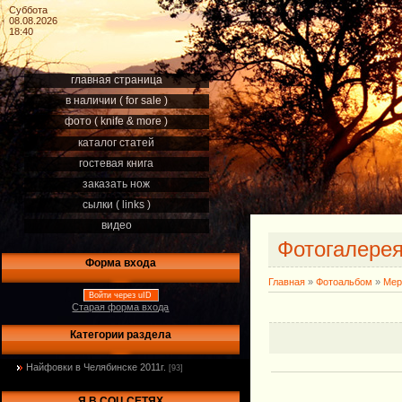
Суббота
08.08.2026
18:40
главная страница
в наличии ( for sale )
фото ( knife & more )
каталог статей
гостевая книга
заказать нож
сылки ( links )
видео
Фотогалере
Форма входа
Главная
»
Фотоальбом
»
Мер
Войти через uID
Старая форма входа
Категории раздела
Найфовки в Челябинске 2011г.
[93]
Я В СОЦ.СЕТЯХ