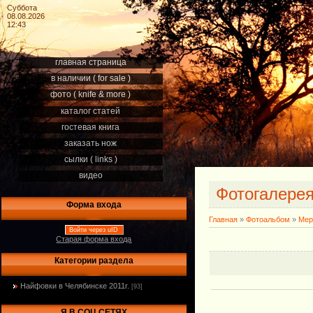
Суббота
08.08.2026
12:43
главная страница
в наличии ( for sale )
фото ( knife & more )
каталог статей
гостевая книга
заказать нож
сылки ( links )
видео
Фотогалере
Форма входа
Главная
»
Фотоальбом
»
Мер
Войти через uID
Старая форма входа
Категории раздела
Найфовки в Челябинске 2011г.
[93]
Я В СОЦ.СЕТЯХ