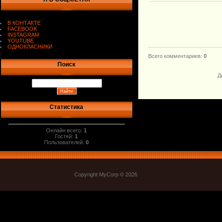
В КОНТАКТЕ
FACEBOOK
INSTAGRAM
YOUTUBE
ОДНОКЛАСНИКИ
.
Всего комментариев
:
0
Поиск
Д
Статистика
Онлайн всего:
1
Гостей:
1
Пользователей:
0
Copyright MyCorp © 2026