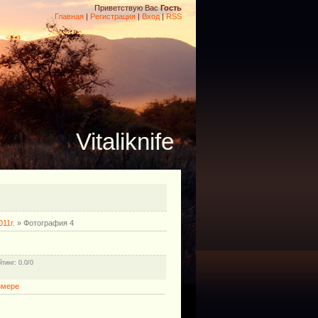
Приветствую Вас
Гость
Главная
|
Регистрация
|
Вход
|
RSS
Vitaliknife
11г.
» Фотография 4
йтинг
: 0.0/0
змере