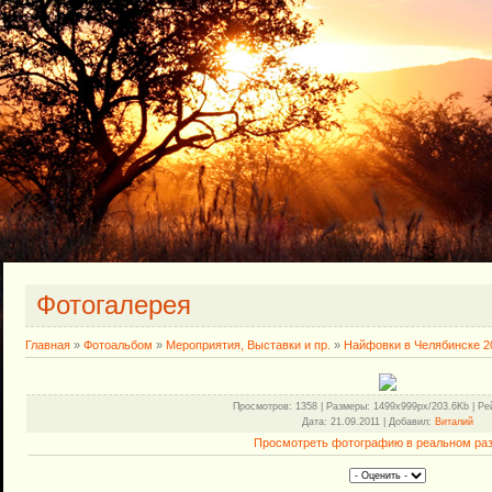
Фотогалерея
Главная
»
Фотоальбом
»
Мероприятия, Выставки и пр.
»
Найфовки в Челябинске 20
Просмотров
: 1358 |
Размеры
: 1499x999px/203.6Kb |
Ре
Дата
: 21.09.2011 |
Добавил
:
Виталий
Просмотреть фотографию в реальном ра