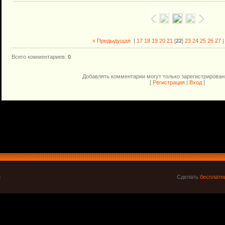
« Предыдущая
|
17
18
19
20
21
[
22
]
23
24
25
26
27
Всего комментариев
:
0
Добавлять комментарии могут только зарегистрирован
[
Регистрация
|
Вход
]
6
Сделать
бесплатн