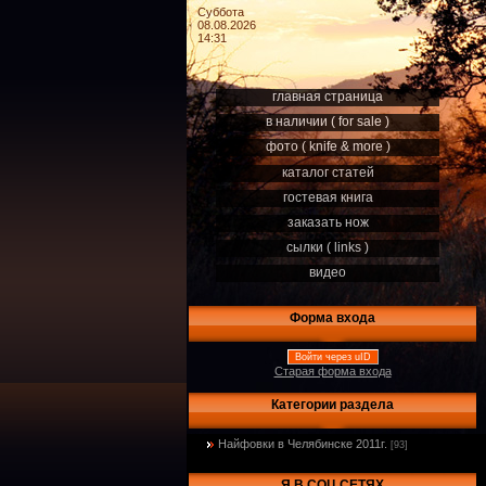
Суббота
08.08.2026
14:31
главная страница
в наличии ( for sale )
фото ( knife & more )
каталог статей
гостевая книга
заказать нож
сылки ( links )
видео
Форма входа
Войти через uID
Старая форма входа
Категории раздела
Найфовки в Челябинске 2011г.
[93]
Я В СОЦ.СЕТЯХ