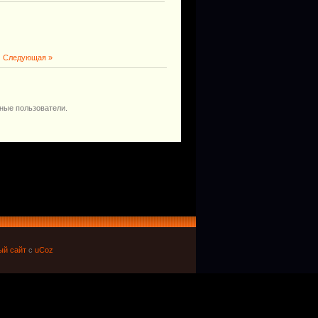
|
Следующая »
ные пользователи.
ый сайт
с
uCoz