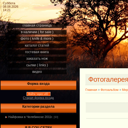
Суббота
08.08.2026
14:21
главная страница
в наличии ( for sale )
фото ( knife & more )
каталог статей
гостевая книга
заказать нож
сылки ( links )
видео
Фотогалере
Форма входа
Главная
»
Фотоальбом
»
Мер
Войти через uID
Старая форма входа
Категории раздела
Найфовки в Челябинске 2011г.
[93]
Я В СОЦ.СЕТЯХ