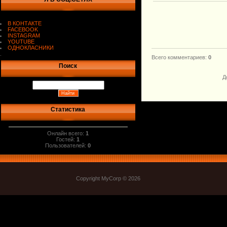
В КОНТАКТЕ
FACEBOOK
INSTAGRAM
YOUTUBE
ОДНОКЛАСНИКИ
.
Всего комментариев
:
0
Поиск
Д
Статистика
Онлайн всего:
1
Гостей:
1
Пользователей:
0
Copyright MyCorp © 2026