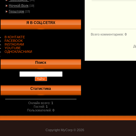
[20]
Ночной Волк
[19]
Геошторм
[15]
Я В СОЦ.СЕТЯХ
Всего комментариев
:
0
В КОНТАКТЕ
FACEBOOK
INSTAGRAM
Д
YOUTUBE
ОДНОКЛАСНИКИ
.
Поиск
Статистика
Онлайн всего:
1
Гостей:
1
Пользователей:
0
Copyright MyCorp © 2026