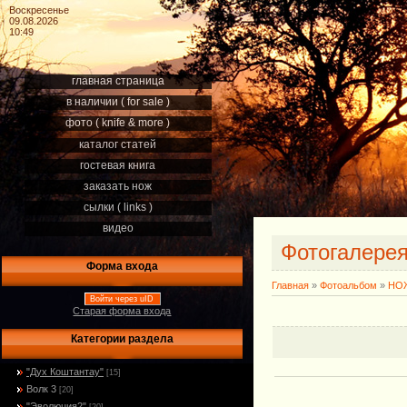
Воскресенье
09.08.2026
10:49
главная страница
в наличии ( for sale )
фото ( knife & more )
каталог статей
гостевая книга
заказать нож
сылки ( links )
видео
Фотогалере
Форма входа
Главная
»
Фотоальбом
»
НОЖ
Войти через uID
Старая форма входа
Категории раздела
"Дух Коштантау"
[15]
Волк 3
[20]
"Эволюция2"