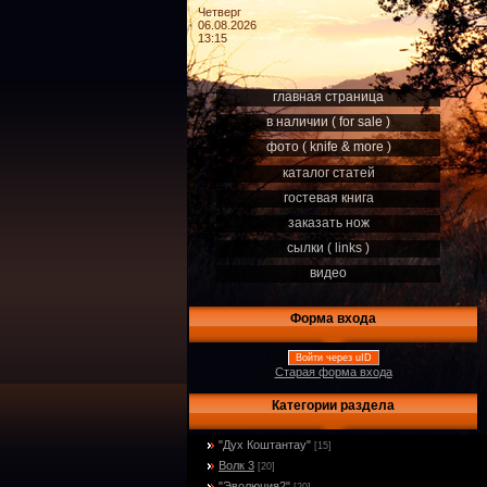
Четверг
06.08.2026
13:15
главная страница
в наличии ( for sale )
фото ( knife & more )
каталог статей
гостевая книга
заказать нож
сылки ( links )
видео
Форма входа
Войти через uID
Старая форма входа
Категории раздела
"Дух Коштантау"
[15]
Волк 3
[20]
"Эволюция2"