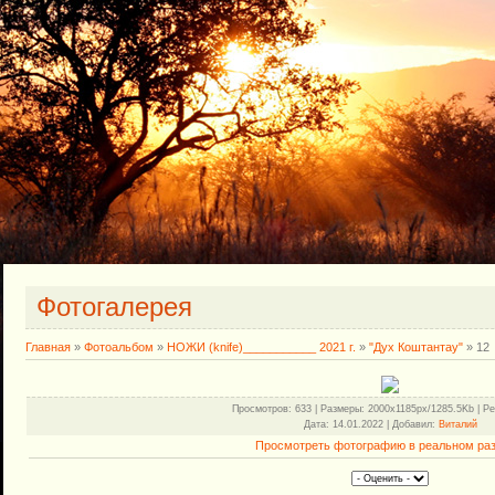
Фотогалерея
Главная
»
Фотоальбом
»
НОЖИ (knife)___________ 2021 г.
»
"Дух Коштантау"
» 12
Просмотров
: 633 |
Размеры
: 2000x1185px/1285.5Kb |
Ре
Дата
: 14.01.2022 |
Добавил
:
Виталий
Просмотреть фотографию в реальном ра