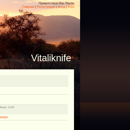
Приветствую Вас
Гость
Главная
|
Регистрация
|
Вход
|
RSS
Vitaliknife
йтинг
: 0.0/0
змере