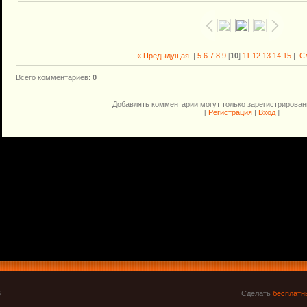
« Предыдущая
|
5
6
7
8
9
[
10
]
11
12
13
14
15
|
С
Всего комментариев
:
0
Добавлять комментарии могут только зарегистрирован
[
Регистрация
|
Вход
]
6
Сделать
бесплатн