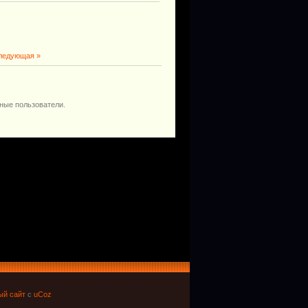
ледующая »
ные пользователи.
ый сайт
с
uCoz