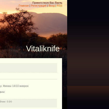
Приветствую Вас
Гость
Главная
|
Регистрация
|
Вход
|
RSS
Vitaliknife
у. Финиш 14/10 микрон
адыш
йтинг
: 0.0/0