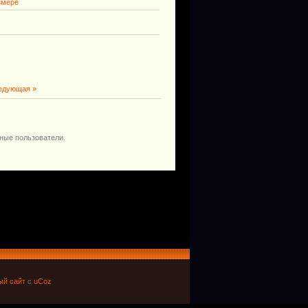
змере
едующая »
ные пользователи.
ый сайт
с
uCoz