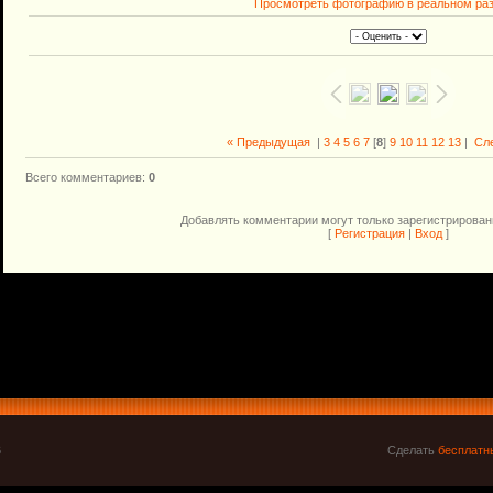
Просмотреть фотографию в реальном ра
« Предыдущая
|
3
4
5
6
7
[
8
]
9
10
11
12
13
|
Сл
Всего комментариев
:
0
Добавлять комментарии могут только зарегистрирован
[
Регистрация
|
Вход
]
6
Сделать
бесплатн