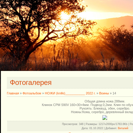
Фотогалерея
Главная
»
Фотоальбом
»
НОЖИ (knife)___________ 2022 г.
»
Воины
» 14
Общая длина ножа 288мм.
Клинок CPM S90V 160×30×4мм. Подвод 0,2мм. Клин по обух
Рукоять: Блеквуд, эбен, серебро.
Ножны:Кожа, серебро, деревянный вкл
Просмотров
: 348 |
Размеры
: 1217x2000px/1763.6Kb |
Ре
Дата
: 01.10.2022 |
Добавил
:
Виталий