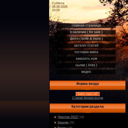
Суббота
08.08.2026
10:09
главная страница
в наличии ( for sale )
фото ( knife & more )
каталог статей
гостевая книга
заказать нож
сылки ( links )
видео
Форма входа
Войти через uID
Старая форма входа
Категории раздела
''Фантом 2022''
[20]
Хищник
[20]
Воины