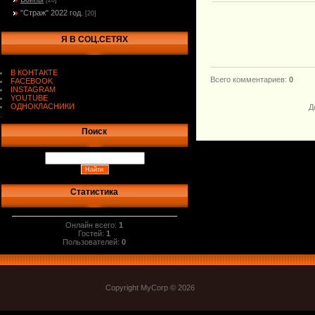
[20]
"Страж" 2022 год.
[20]
Я В СОЦ.СЕТЯХ
В КОНТАКТЕ
Всего комментариев
:
0
FACEBOOK
INSTAGRAM
YOUTUBE
ОДНОКЛАСНИКИ
Д
.
Поиск
Статистика
Онлайн всего:
1
Гостей:
1
Пользователей:
0
Copyright MyCorp © 2026