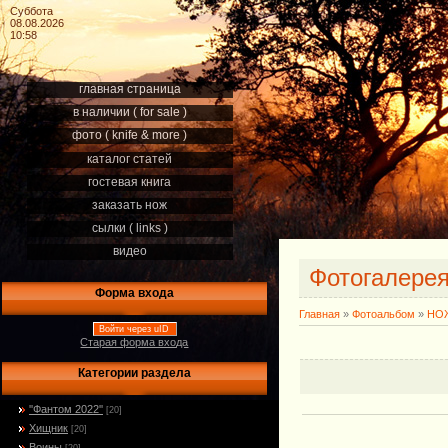
Суббота
08.08.2026
10:58
главная страница
в наличии ( for sale )
фото ( knife & more )
каталог статей
гостевая книга
заказать нож
сылки ( links )
видео
Фотогалере
Форма входа
Главная
»
Фотоальбом
»
НОЖ
Войти через uID
Старая форма входа
Категории раздела
''Фантом 2022''
[20]
Хищник
[20]
Воины