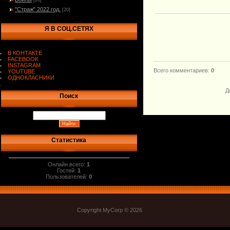
[20]
"Страж" 2022 год.
[20]
Я В СОЦ.СЕТЯХ
В КОНТАКТЕ
FACEBOOK
INSTAGRAM
Всего комментариев
:
0
YOUTUBE
ОДНОКЛАСНИКИ
.
Д
Поиск
Статистика
Онлайн всего:
1
Гостей:
1
Пользователей:
0
Copyright MyCorp © 2026