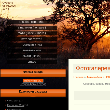
Суббота
08.08.2026
10:45
главная страница
в наличии ( for sale )
фото ( knife & more )
каталог статей
гостевая книга
заказать нож
сылки ( links )
видео
Фотогалере
Форма входа
Главная
»
Фотоальбом
»
НОЖ
Войти через uID
Серебро, бивень мор
Старая форма входа
Категории раздела
Фокстрот
[13]
Осенний Сон
[18]
Фантом