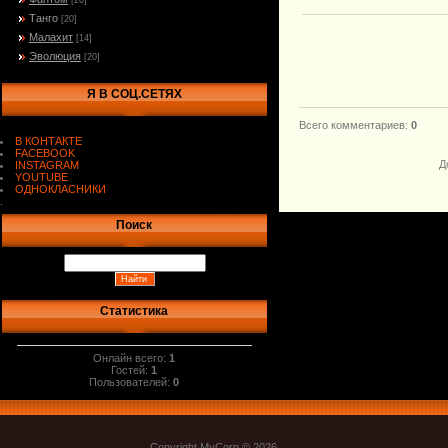
[20]
Танго
[20]
Малахит
[14]
Эволюция
[20]
Я В СОЦ.СЕТЯХ
Всего комментариев
:
0
В КОНТАКТЕ
FACEBOOK
Д
INSTAGRAM
YOUTUBE
ОДНОКЛАСНИКИ
.
Поиск
Статистика
Онлайн всего:
1
Гостей:
1
Пользователей:
0
Copyright MyCorp © 2026