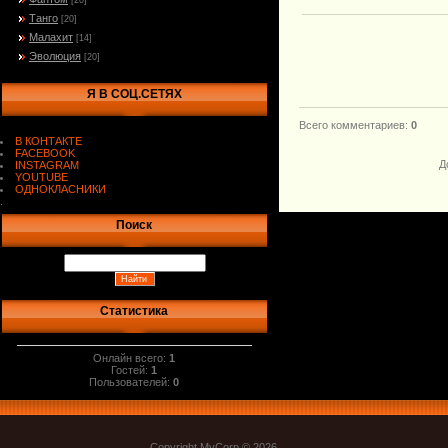
[20]
Танго
[20]
Малахит
[14]
Эволюция
[20]
Я В СОЦ.СЕТЯХ
Всего комментариев
:
0
В КОНТАКТЕ
FACEBOOK
Д
INSTAGRAM
YOUTUBE
ОДНОКЛАСНИКИ
.
Поиск
Статистика
Онлайн всего:
1
Гостей:
1
Пользователей:
0
Copyright MyCorp © 2026