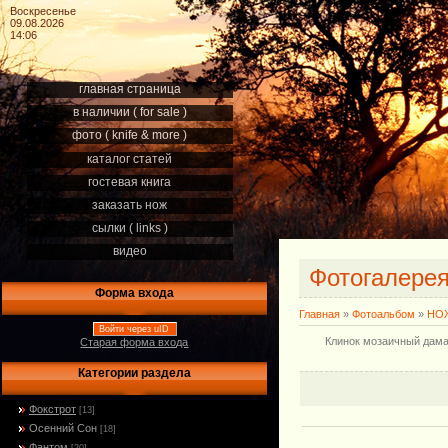
Воскресенье
09.08.2026
14:06
главная страница
в наличии ( for sale )
фото ( knife & more )
каталог статей
гостевая книга
заказать нож
сылки ( links )
видео
Фотогалере
Форма входа
Главная
»
Фотоальбом
»
НОЖ
Войти через uID
Клинок мозаичный дамас
Старая форма входа
Категории раздела
Фокстрот
[13]
Осенний Сон
[18]
Фантом