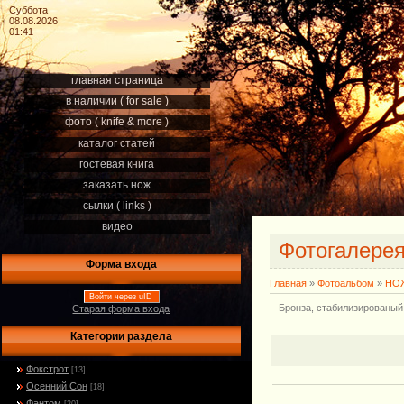
Суббота
08.08.2026
01:41
главная страница
в наличии ( for sale )
фото ( knife & more )
каталог статей
гостевая книга
заказать нож
сылки ( links )
видео
Фотогалере
Форма входа
Главная
»
Фотоальбом
»
НОЖ
Войти через uID
Бронза, стабилизированый
Старая форма входа
Категории раздела
Фокстрот
[13]
Осенний Сон
[18]
Фантом