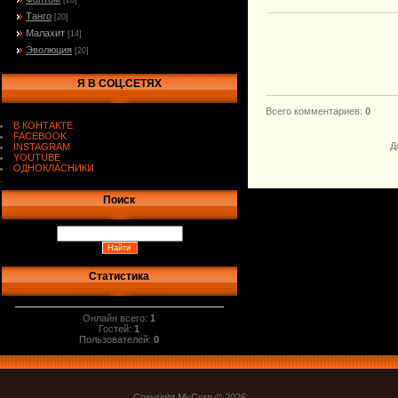
[20]
Танго
[20]
Малахит
[14]
Эволюция
[20]
Я В СОЦ.СЕТЯХ
Всего комментариев
:
0
В КОНТАКТЕ
FACEBOOK
Д
INSTAGRAM
YOUTUBE
ОДНОКЛАСНИКИ
.
Поиск
Статистика
Онлайн всего:
1
Гостей:
1
Пользователей:
0
Copyright MyCorp © 2026