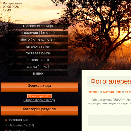
Воскресенье
09.08.2026
17:43
главная страница
в наличии ( for sale )
фото ( knife & more )
каталог статей
гостевая книга
заказать нож
сылки ( links )
видео
Фотогалере
Форма входа
Главная
»
Фотоальбом
»
НОЖ
Войти через uID
Общая длина 250*29*4,2мм
Старая форма входа
в.фибра, накладки на скрыт
Категории раздела
Фокстрот
[13]
Осенний Сон
[18]
Фантом