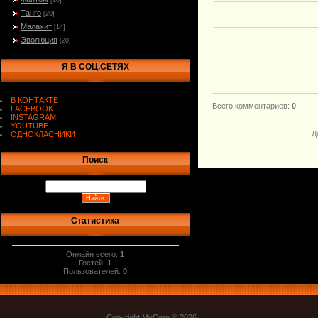
[20]
Танго
[20]
Малахит
[14]
Эволюция
[20]
Я В СОЦ.СЕТЯХ
В КОНТАКТЕ
Всего комментариев
:
0
FACEBOOK
INSTAGRAM
YOUTUBE
Д
ОДНОКЛАСНИКИ
.
Поиск
Статистика
Онлайн всего:
1
Гостей:
1
Пользователей:
0
Copyright MyCorp © 2026