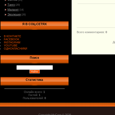
[20]
Танго
[20]
Малахит
[14]
Эволюция
[20]
Я В СОЦ.СЕТЯХ
Всего комментариев
:
0
В КОНТАКТЕ
FACEBOOK
Д
INSTAGRAM
YOUTUBE
ОДНОКЛАСНИКИ
.
Поиск
Статистика
Онлайн всего:
1
Гостей:
1
Пользователей:
0
Copyright MyCorp © 2026