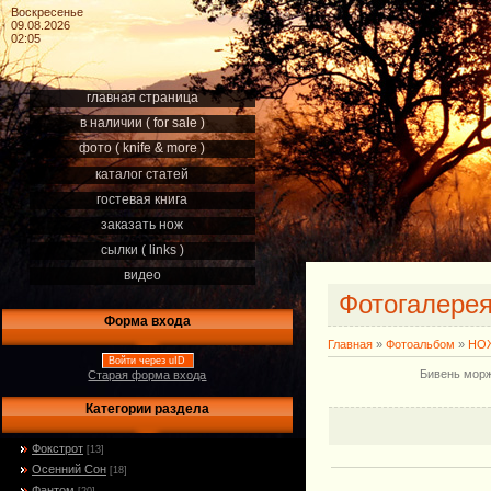
Воскресенье
09.08.2026
02:05
главная страница
в наличии ( for sale )
фото ( knife & more )
каталог статей
гостевая книга
заказать нож
сылки ( links )
видео
Фотогалере
Форма входа
Главная
»
Фотоальбом
»
НОЖ
Войти через uID
Бивень морж
Старая форма входа
Категории раздела
Фокстрот
[13]
Осенний Сон
[18]
Фантом