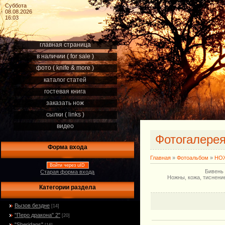
Суббота
08.08.2026
16:03
главная страница
в наличии ( for sale )
фото ( knife & more )
каталог статей
гостевая книга
заказать нож
сылки ( links )
видео
Фотогалере
Форма входа
Главная
»
Фотоальбом
»
НОЖ
Войти через uID
Бивень 
Старая форма входа
Ножны, кожа, тиснени
Категории раздела
Вызов бездне
[14]
"Перо дракона" 2"
[20]
"Sheridans"