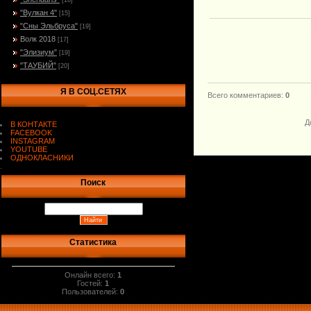
[16]
"Вулкан 4"
[15]
"Сны Эльбруса"
[19]
Волк 2018
[17]
"Элизиум"
[19]
"ТАУБИЙ"
[20]
Я В СОЦ.СЕТЯХ
Всего комментариев
:
0
Д
В КОНТАКТЕ
FACEBOOK
INSTAGRAM
YOUTUBE
ОДНОКЛАСНИКИ
.
Поиск
Статистика
Онлайн всего:
1
Гостей:
1
Пользователей:
0