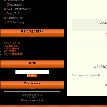
[16]
"Вулкан 4"
[15]
"Сны Эльбруса"
[19]
Волк 2018
[17]
"Элизиум"
[19]
Просм
"ТАУБИЙ"
[20]
Я В СОЦ.СЕТЯХ
П
В КОНТАКТЕ
FACEBOOK
INSTAGRAM
YOUTUBE
ОДНОКЛАСНИКИ
.
Поиск
« Пре
Всего комментариев
:
0
Статистика
Д
Онлайн всего:
1
Гостей:
1
Пользователей:
0