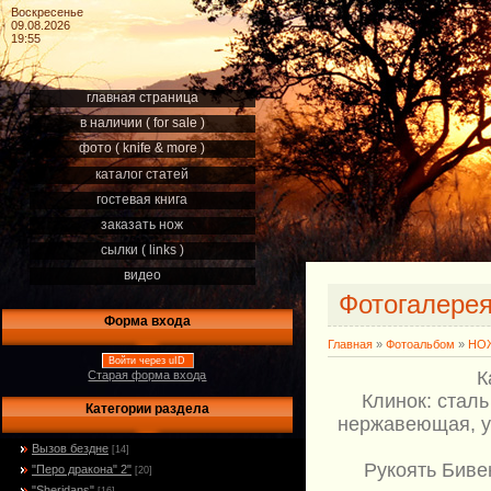
Воскресенье
09.08.2026
19:55
главная страница
в наличии ( for sale )
фото ( knife & more )
каталог статей
гостевая книга
заказать нож
сылки ( links )
видео
Фотогалере
Форма входа
Главная
»
Фотоальбом
»
НОЖ
Войти через uID
К
Старая форма входа
Клинок: сталь
Категории раздела
нержавеющая, уг
Вызов бездне
[14]
Рукоять Биве
"Перо дракона" 2"
[20]
"Sheridans"