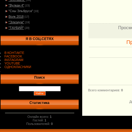
[16]
"Вулкан 4"
[15]
"Сны Эльбруса"
[19]
Волк 2018
[17]
"Элизиум"
[19]
Просм
"ТАУБИЙ"
[20]
Я В СОЦ.СЕТЯХ
П
В КОНТАКТЕ
FACEBOOK
INSTAGRAM
YOUTUBE
ОДНОКЛАСНИКИ
.
Поиск
Всего комментариев
:
0
Д
Статистика
Онлайн всего:
1
Гостей:
1
Пользователей:
0