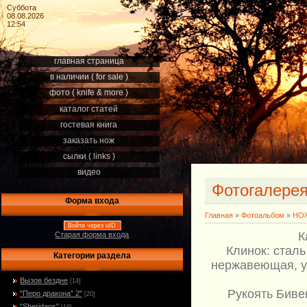
Суббота
08.08.2026
12:54
главная страница
в наличии ( for sale )
фото ( knife & more )
каталог статей
гостевая книга
заказать нож
сылки ( links )
видео
Фотогалере
Форма входа
Главная
»
Фотоальбом
»
НОЖ
Войти через uID
К
Старая форма входа
Клинок: сталь
Категории раздела
нержавеющая, уг
Вызов бездне
[14]
Рукоять Биве
"Перо дракона" 2"
[20]
"Sheridans"