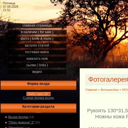
Пятница
07.08.2026
21:51
главная страница
в наличии ( for sale )
фото ( knife & more )
каталог статей
гостевая книга
заказать нож
сылки ( links )
видео
Фотогалере
Форма входа
Главная
»
Фотоальбом
»
НОЖ
Войти через uID
Старая форма входа
Категории раздела
Рукоять 130*31,
Ножны кожа Р
Вызов бездне
[14]
"Перо дракона" 2"
[20]
"Sheridans"