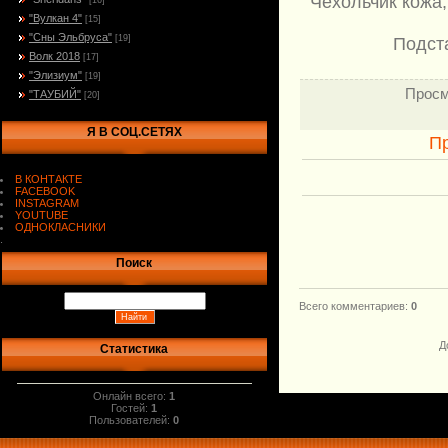
Чехольчик кожа
[16]
"Вулкан 4"
[15]
"Сны Эльбруса"
[19]
Подста
Волк 2018
[17]
"Элизиум"
[19]
Просм
"ТАУБИЙ"
[20]
Я В СОЦ.СЕТЯХ
П
В КОНТАКТЕ
FACEBOOK
INSTAGRAM
YOUTUBE
ОДНОКЛАСНИКИ
.
Поиск
Всего комментариев
:
0
Д
Статистика
Онлайн всего:
1
Гостей:
1
Пользователей:
0