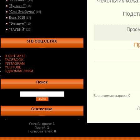
Чехольчик кожа
[16]
"Вулкан 4"
[15]
"Сны Эльбруса"
[19]
Подста
Волк 2018
[17]
"Элизиум"
[19]
Просм
"ТАУБИЙ"
[20]
Я В СОЦ.СЕТЯХ
П
В КОНТАКТЕ
FACEBOOK
INSTAGRAM
YOUTUBE
ОДНОКЛАСНИКИ
.
Поиск
Всего комментариев
:
0
Д
Статистика
Онлайн всего:
1
Гостей:
1
Пользователей:
0