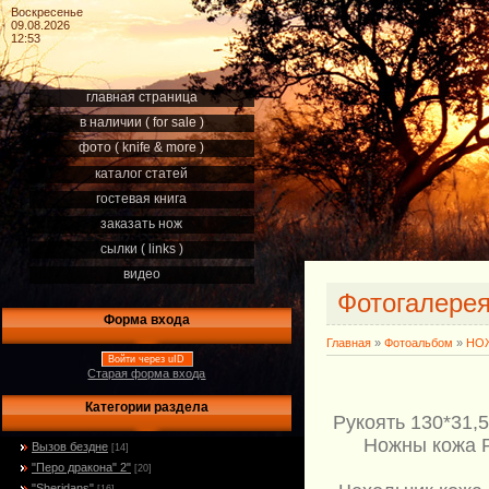
Воскресенье
09.08.2026
12:53
главная страница
в наличии ( for sale )
фото ( knife & more )
каталог статей
гостевая книга
заказать нож
сылки ( links )
видео
Фотогалере
Форма входа
Главная
»
Фотоальбом
»
НОЖ
Войти через uID
Старая форма входа
Категории раздела
Рукоять 130*31,
Ножны кожа Р
Вызов бездне
[14]
"Перо дракона" 2"
[20]
"Sheridans"