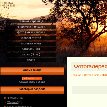
Пятница
07.08.2026
13:39
главная страница
в наличии ( for sale )
фото ( knife & more )
каталог статей
гостевая книга
заказать нож
сылки ( links )
видео
Фотогалере
Форма входа
Главная
»
Фотоальбом
»
НОЖ
Войти через uID
Старая форма входа
Категории раздела
"Вулкан 3"
[13]
"Маркиз"
[13]
Бичак "Бастион 2"