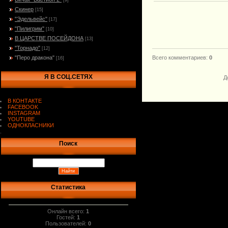
[9]
Скинер
[15]
"Эдельвейс"
[17]
"Пилигрим"
[10]
В ЦАРСТВЕ ПОСЕЙДОНА
[13]
"Торнадо"
[12]
"Перо дракона"
Всего комментариев
:
0
[16]
Я В СОЦ.СЕТЯХ
Д
В КОНТАКТЕ
FACEBOOK
INSTAGRAM
YOUTUBE
ОДНОКЛАСНИКИ
.
Поиск
Статистика
Онлайн всего:
1
Гостей:
1
Пользователей:
0