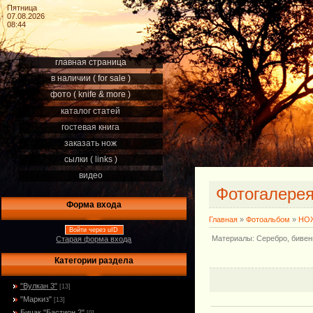
Пятница
07.08.2026
08:44
главная страница
в наличии ( for sale )
фото ( knife & more )
каталог статей
гостевая книга
заказать нож
сылки ( links )
видео
Фотогалере
Форма входа
Главная
»
Фотоальбом
»
НОЖ
Войти через uID
Материалы: Серебро, бивень
Старая форма входа
Категории раздела
"Вулкан 3"
[13]
"Маркиз"
[13]
Бичак "Бастион 2"