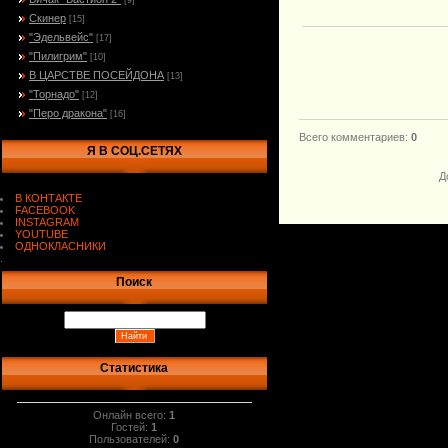
[9]
Скинер
[15]
"Эдельвейс"
[17]
"Пилигрим"
[10]
В ЦАРСТВЕ ПОСЕЙДОНА
[13]
"Торнадо"
[12]
"Перо дракона"
[16]
Всего комментариев
:
0
Я В СОЦ.СЕТЯХ
Д
В КОНТАКТЕ
FACEBOOK
INSTAGRAM
YOUTUBE
ОДНОКЛАСНИКИ
.
Поиск
Статистика
Онлайн всего:
1
Гостей:
1
Пользователей:
0