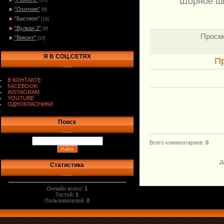
Шорное ши
[13]
"Охотник"
[9]
"Бастион"
[16]
"Вулкан 2"
[9]
Просм
"Виконт"
[13]
Я В СОЦ.СЕТЯХ
П
В КОНТАКТЕ
FACEBOOK
INSTAGRAM
YOUTUBE
ОДНОКЛАСНИКИ
.
Поиск
Всего комментариев
:
0
Д
Статистика
Онлайн всего:
1
Гостей:
1
Пользователей:
0