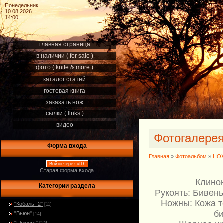
Понедельник
10.08.2026
14:00
главная страница
в наличии ( for sale )
фото ( knife & more )
каталог статей
гостевая книга
заказать нож
сылки ( links )
видео
Фотогалере
Форма входа
Главная
»
Фотоальбом
»
НОЖ
Войти через uID
Старая форма входа
Клинок
Категории раздела
Рукоять: Бивень
Ножны: Кожа т
"Кобальт 2"
[11]
би
"Вьюн"
[14]
"Flowers"