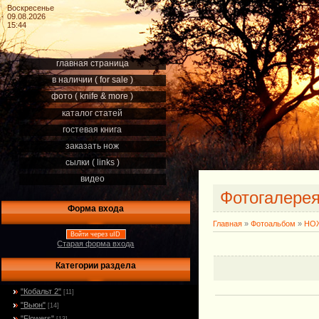
Воскресенье
09.08.2026
15:44
главная страница
в наличии ( for sale )
фото ( knife & more )
каталог статей
гостевая книга
заказать нож
сылки ( links )
видео
Фотогалере
Форма входа
Главная
»
Фотоальбом
»
НОЖ
Войти через uID
Старая форма входа
Категории раздела
"Кобальт 2"
[11]
"Вьюн"
[14]
"Flowers"