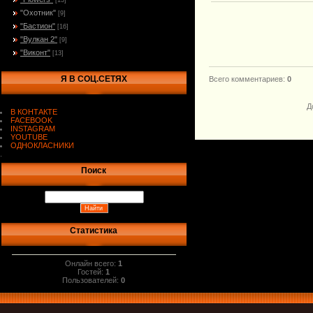
[13]
"Охотник"
[9]
"Бастион"
[16]
"Вулкан 2"
[9]
"Виконт"
[13]
Я В СОЦ.СЕТЯХ
Всего комментариев
:
0
Д
В КОНТАКТЕ
FACEBOOK
INSTAGRAM
YOUTUBE
ОДНОКЛАСНИКИ
.
Поиск
Статистика
Онлайн всего:
1
Гостей:
1
Пользователей:
0