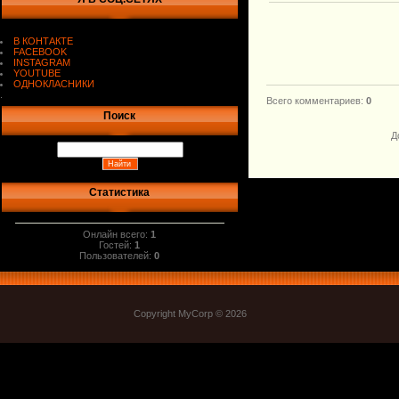
В КОНТАКТЕ
FACEBOOK
INSTAGRAM
YOUTUBE
ОДНОКЛАСНИКИ
.
Всего комментариев
:
0
Поиск
Д
Статистика
Онлайн всего:
1
Гостей:
1
Пользователей:
0
Copyright MyCorp © 2026