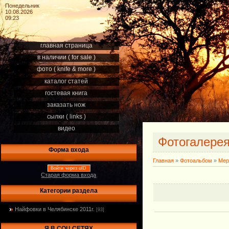
Понедельник
10.08.2026
09:23
главная страница
в наличии ( for sale )
фото ( knife & more )
каталог статей
гостевая книга
заказать нож
сылки ( links )
видео
Фотогалере
Форма входа
Главная
»
Фотоальбом
»
Мер
Войти через uID
Старая форма входа
Категории раздела
Найфовки в Челябинске 2011г.
[93]
Я В СОЦ.СЕТЯХ