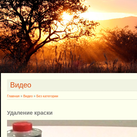
Видео
Главная
»
Видео
»
Без категории
Удаление краски