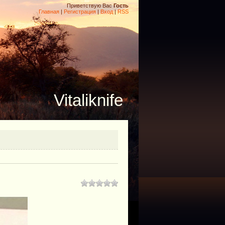
Приветствую Вас
Гость
Главная
|
Регистрация
|
Вход
|
RSS
Vitaliknife