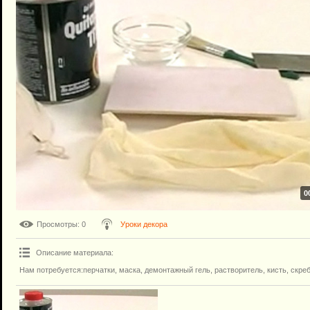
0
Просмотры
: 0
Уроки декора
Описание материала
:
Нам потребуется:перчатки, маска, демонтажный гель, растворитель, кисть, скреб