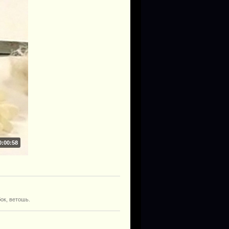
0:00:58
ок, ветошь.