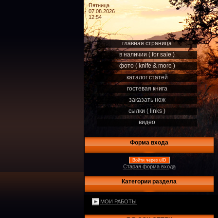
Пятница
07.08.2026
12:54
главная страница
в наличии ( for sale )
фото ( knife & more )
каталог статей
гостевая книга
заказать нож
сылки ( links )
видео
Форма входа
Войти через uID
Старая форма входа
Категории раздела
МОИ РАБОТЫ